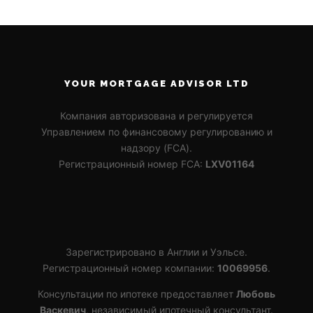
YOUR MORTGAGE ADVISOR LTD
Компания авторизована и регулируется
Управлением по финансовому регулированию и
надзору (FCA).
Регистрационный номер FCA:
LXV01164
Зарегистрировано в Англии и Уэльсе.
Регистрационный номер компании:
10069956
.
Консультации по ипотеке предоставляет
Любовь
Васкевич
, независимый ипотечный консультант.